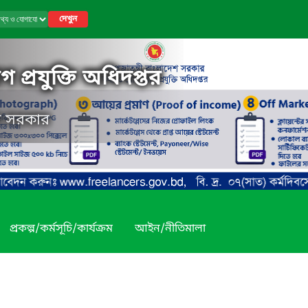
দেখুন
 প্রযুক্তি অধিদপ্তর
েশ সরকার
প্রকল্প/কর্মসূচি/কার্যক্রম
আইন/নীতিমালা