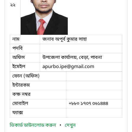
২২
নাম
জনাব অপূর্ব কুমার সাহা
পদবি
অফিস
উপজেলা কার্যালয়, বেড়া, পাবনা
ইমেইল
apurbo.ipe
@gmail.com
ফোন (অফিস)
ইন্টারকম
কক্ষ নম্বর
মোবাইল
+৮৮০ ১৭৩৭ ৩৬১৪৪৪
ফ্যাক্স
ভিকার্ড ডাউনলোড করুন
•
দেখুন