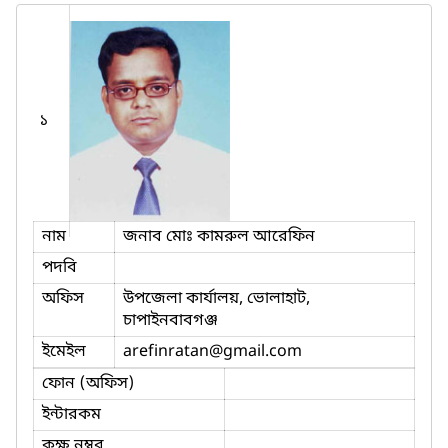
১
নাম
জনাব মোঃ কামরুল আরেফিন
পদবি
অফিস
উপজেলা কার্যালয়, ভোলাহাট,
চাপাইনবাবগঞ্জ
ইমেইল
arefinratan
@gmail.com
ফোন (অফিস)
ইন্টারকম
কক্ষ নম্বর