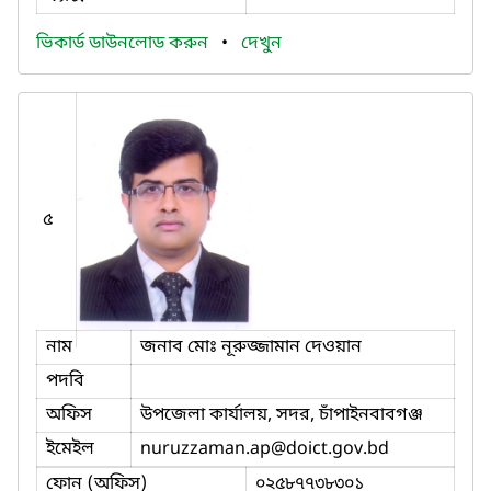
ভিকার্ড ডাউনলোড করুন
•
দেখুন
৫
নাম
জনাব মোঃ নূরুজ্জামান দেওয়ান
পদবি
অফিস
উপজেলা কার্যালয়, সদর, চাঁপাইনবাবগঞ্জ
ইমেইল
nuruzzaman.ap
@doict.gov.bd
ফোন (অফিস)
০২৫৮৭৭৩৮৩০১