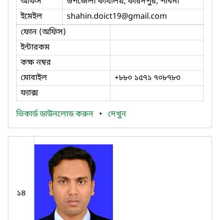
অফিস
উপজেলা কার্যালয়, ফরিদপুর, পাবনা
ইমেইল
shahin.doict19
@gmail.com
ফোন (অফিস)
ইন্টারকম
কক্ষ নম্বর
মোবাইল
+৮৮০ ১৫৭১ ৭০৮৭৮৩
ফ্যাক্স
ভিকার্ড ডাউনলোড করুন
•
দেখুন
১৪