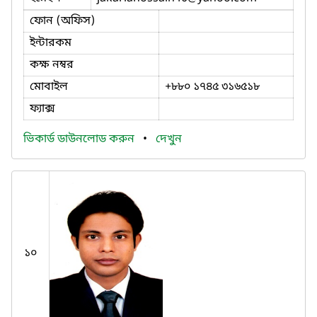
ফোন (অফিস)
ইন্টারকম
কক্ষ নম্বর
মোবাইল
+৮৮০ ১৭৪৫ ৩১৬৫১৮
ফ্যাক্স
ভিকার্ড ডাউনলোড করুন
•
দেখুন
১০