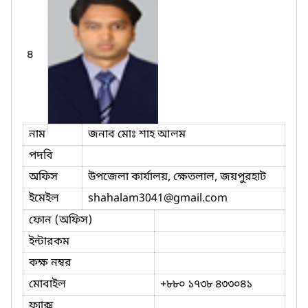
৪
নাম
জনাব মোঃ শাহ আলম
পদবি
অফিস
উপজেলা কার্যালয়, ক্ষেতলাল, জয়পুরহাট
ইমেইল
shahalam3041
@gmail.com
ফোন (অফিস)
ইন্টারকম
কক্ষ নম্বর
মোবাইল
+৮৮০ ১৭৩৮ ৪৩৩০৪১
ফ্যাক্স