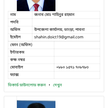
নাম
জনাব মোঃ শাহিনুর রহমান
পদবি
অফিস
উপজেলা কার্যালয়, ভাংড়া, পাবনা
ইমেইল
shahin.doict19
@gmail.com
ফোন (অফিস)
ইন্টারকম
কক্ষ নম্বর
মোবাইল
+৮৮০ ১৫৭১ ৭০৮৭৮৩
ফ্যাক্স
ভিকার্ড ডাউনলোড করুন
•
দেখুন