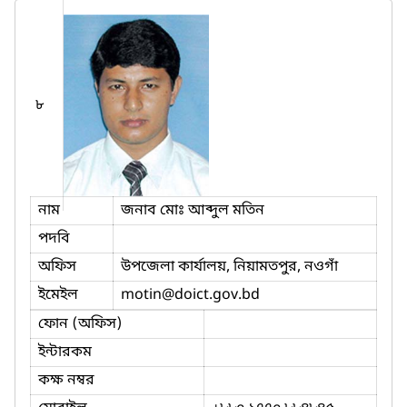
৮
নাম
জনাব মোঃ আব্দুল মতিন
পদবি
অফিস
উপজেলা কার্যালয়, নিয়ামতপুর, নওগাঁ
ইমেইল
motin
@doict.gov.bd
ফোন (অফিস)
ইন্টারকম
কক্ষ নম্বর