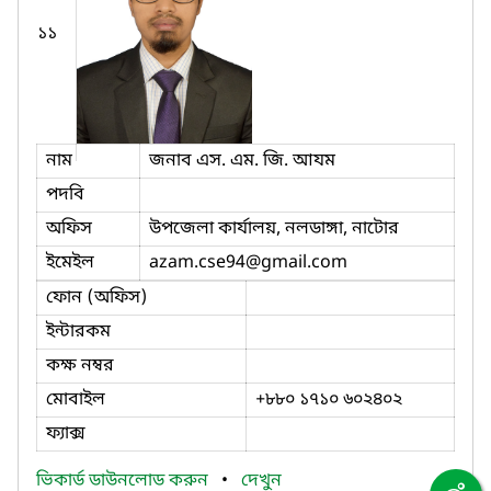
১১
নাম
জনাব এস. এম. জি. আযম
পদবি
অফিস
উপজেলা কার্যালয়, নলডাঙ্গা, নাটোর
ইমেইল
azam.cse94
@gmail.com
ফোন (অফিস)
ইন্টারকম
কক্ষ নম্বর
মোবাইল
+৮৮০ ১৭১০ ৬০২৪০২
ফ্যাক্স
ভিকার্ড ডাউনলোড করুন
•
দেখুন