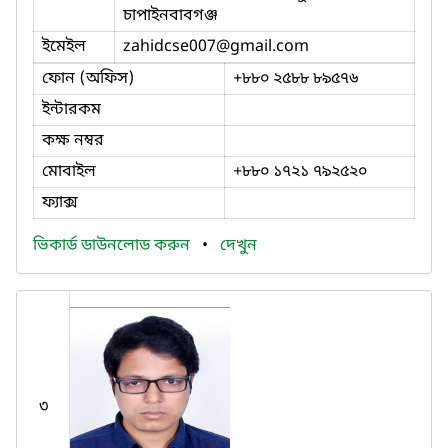
চাপাইনবাবগঞ্জ
ইমেইল
zahidcse007
@gmail.com
ফোন (অফিস)
+৮৮০ ২৫৮৮ ৮৯৫৭৬
ইন্টারকম
কক্ষ নম্বর
মোবাইল
+৮৮০ ১৭২১ ৭৯২৫২০
ফ্যাক্স
ভিকার্ড ডাউনলোড করুন
•
দেখুন
৩