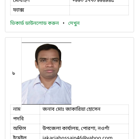
মোবাইল
+৮৮০ ১৭৭০ ৮৮৪৮৪৫
ফ্যাক্স
ভিকার্ড ডাউনলোড করুন
•
দেখুন
৯
নাম
জনাব মোঃ জাকারিয়া হোসেন
পদবি
অফিস
উপজেলা কার্যালয়, পোরশা, নওগাঁ
ইমেইল
jakariahossain46
@yahoo.com