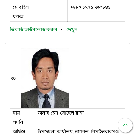
মোবাইল
+৮৮০ ১৭২১ ৭৬২৮৪১
ফ্যাক্স
ভিকার্ড ডাউনলোড করুন
•
দেখুন
২৪
নাম
জনাব মোঃ সোহেল রানা
পদবি
অফিস
উপজেলা কার্যালয়, নাচোল, চাঁপাইনবাবগঞ্জ