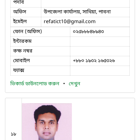
পদবি
অফিস
উপজেলা কার্যালয়, সাথিয়া, পাবনা
ইমেইল
refatict10
@gmail.com
ফোন (অফিস)
০২৫৮৮৮৪৮৯৪৩
ইন্টারকম
কক্ষ নম্বর
মোবাইল
+৮৮০ ১৯৩২ ১৬৫৩২৬
ফ্যাক্স
ভিকার্ড ডাউনলোড করুন
•
দেখুন
১৮