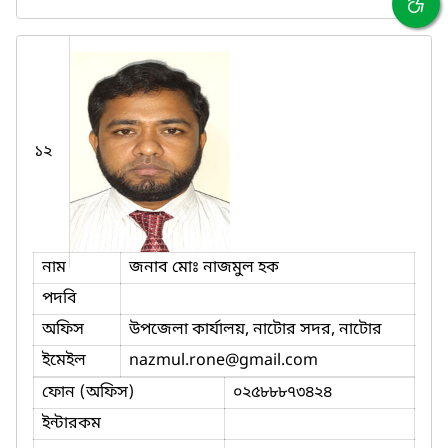
১২
নাম
জনাব মোঃ নাজমুল হক
পদবি
অফিস
উপজেলা কার্যালয়, নাটোর সদর, নাটোর
ইমেইল
nazmul.rone
@gmail.com
ফোন (অফিস)
০২৫৮৮৮৭৩৪২৪
ইন্টারকম