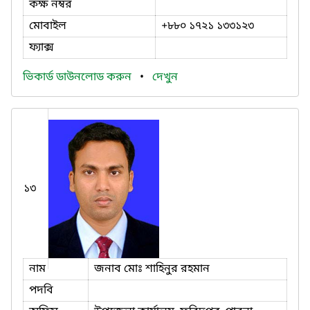
কক্ষ নম্বর
মোবাইল
+৮৮০ ১৭২১ ১৩৩১২৩
ফ্যাক্স
ভিকার্ড ডাউনলোড করুন
•
দেখুন
১৩
নাম
জনাব মোঃ শাহিনুর রহমান
পদবি