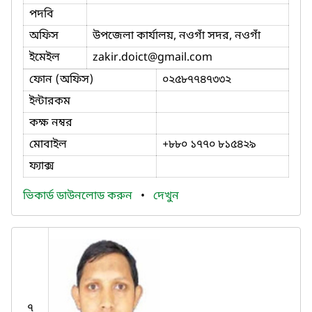
পদবি
অফিস
উপজেলা কার্যালয়, নওগাঁ সদর, নওগাঁ
ইমেইল
zakir.doict
@gmail.com
ফোন (অফিস)
০২৫৮৭৭৪৭৩৩২
ইন্টারকম
কক্ষ নম্বর
মোবাইল
+৮৮০ ১৭৭০ ৮১৫৪২৯
ফ্যাক্স
ভিকার্ড ডাউনলোড করুন
•
দেখুন
৭