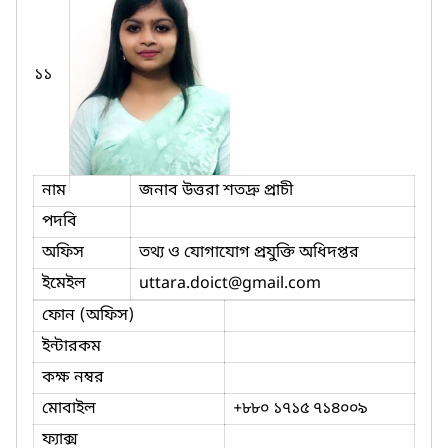
১১
নাম
জনাব উত্তরা শতদ্রু প্রাচী
পদবি
অফিস
তথ্য ও যোগাযোগ প্রযুক্তি অধিদপ্তর
ইমেইল
uttara.doict
@gmail.com
ফোন (অফিস)
ইন্টারকম
কক্ষ নম্বর
মোবাইল
+৮৮০ ১৭১৫ ৭১৪০০৯
ফ্যাক্স