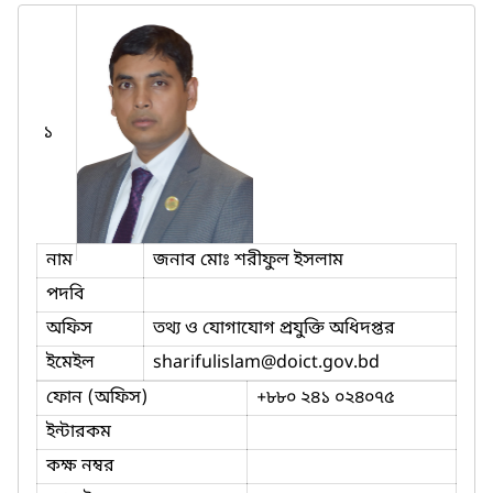
১
নাম
জনাব মোঃ শরীফুল ইসলাম
পদবি
অফিস
তথ্য ও যোগাযোগ প্রযুক্তি অধিদপ্তর
ইমেইল
sharifulislam
@doict.gov.bd
ফোন (অফিস)
+৮৮০ ২৪১ ০২৪০৭৫
ইন্টারকম
কক্ষ নম্বর