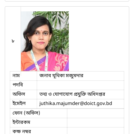
৮
নাম
জনাব যূথিকা মজুমদার
পদবি
অফিস
তথ্য ও যোগাযোগ প্রযুক্তি অধিদপ্তর
ইমেইল
juthika.majumder
@doict.gov.bd
ফোন (অফিস)
ইন্টারকম
কক্ষ নম্বর