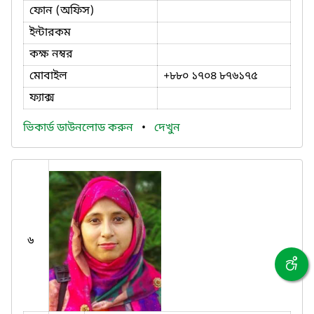
ফোন (অফিস)
ইন্টারকম
কক্ষ নম্বর
মোবাইল
+৮৮০ ১৭০৪ ৮৭৬১৭৫
ফ্যাক্স
ভিকার্ড ডাউনলোড করুন
•
দেখুন
৬