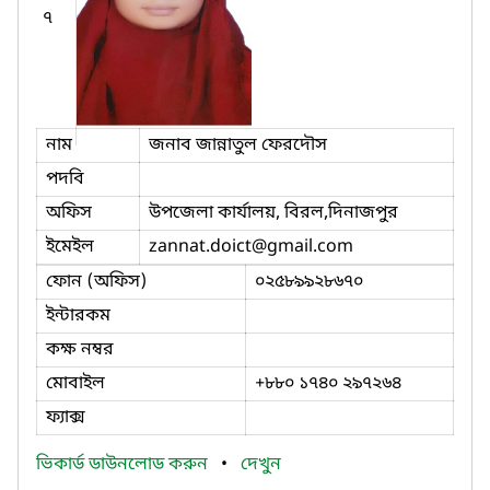
৭
নাম
জনাব জান্নাতুল ফেরদৌস
পদবি
অফিস
উপজেলা কার্যালয়, বিরল,দিনাজপুর
ইমেইল
zannat.doict
@gmail.com
ফোন (অফিস)
০২৫৮৯৯২৮৬৭০
ইন্টারকম
কক্ষ নম্বর
মোবাইল
+৮৮০ ১৭৪০ ২৯৭২৬৪
ফ্যাক্স
ভিকার্ড ডাউনলোড করুন
•
দেখুন