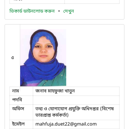
ভিকার্ড ডাউনলোড করুন
•
দেখুন
৫
নাম
জনাব মাহফুজা খাতুন
পদবি
অফিস
তথ্য ও যোগাযোগ প্রযুক্তি অধিদপ্তর (বিশেষ
ভারপ্রাপ্ত কর্মকর্তা)
ইমেইল
mahfuja.duet22
@gmail.com