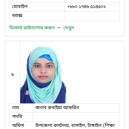
মোবাইল
+৮৮০ ১৭৪৬ ৫১৪৫০২
ফ্যাক্স
ভিকার্ড ডাউনলোড করুন
•
দেখুন
৯
নাম
জনাব রুবাইয়া আফরিন
পদবি
অফিস
উপজেলা কার্যালয়, বাসাইল, টাঙ্গাইল (শিক্ষা