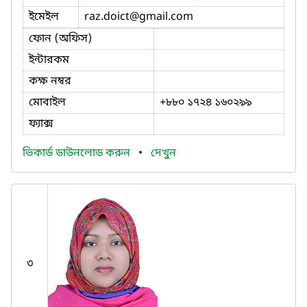
ইমেইল
raz.doict
@gmail.com
ফোন (অফিস)
ইন্টারকম
কক্ষ নম্বর
মোবাইল
+৮৮০ ১৭২৪ ১৬০২৯৯
ফ্যাক্স
ভিকার্ড ডাউনলোড করুন
•
দেখুন
৩