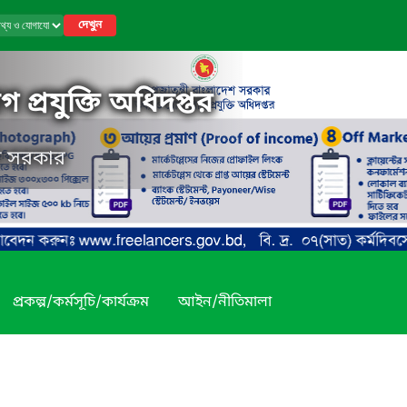
দেখুন
 প্রযুক্তি অধিদপ্তর
েশ সরকার
প্রকল্প/কর্মসূচি/কার্যক্রম
আইন/নীতিমালা