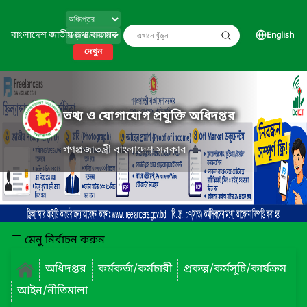
বাংলাদেশ জাতীয় তথ্য বাতায়ন
English
দেখুন
তথ্য ও যোগাযোগ প্রযুক্তি অধিদপ্তর
গণপ্রজাতন্ত্রী বাংলাদেশ সরকার
মেনু নির্বাচন করুন
অধিদপ্তর
কর্মকর্তা/কর্মচারী
প্রকল্প/কর্মসূচি/কার্যক্রম
আইন/নীতিমালা