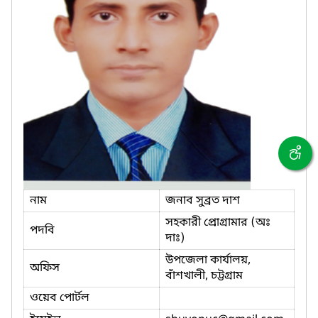
নাম
জনাব সুব্রত দাশ
সহকারী প্রোগ্রামার (অঃ
পদবি
দাঃ)
উপজেলা কার্যালয়,
অফিস
বাঁশখালী, চট্টগ্রাম
ওয়েব পোর্টল