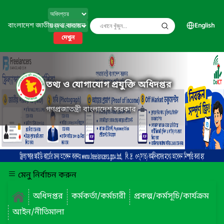
বাংলাদেশ জাতীয় তথ্য বাতায়ন
English
দেখুন
তথ্য ও যোগাযোগ প্রযুক্তি অধিদপ্তর
গণপ্রজাতন্ত্রী বাংলাদেশ সরকার
মেনু নির্বাচন করুন
অধিদপ্তর
কর্মকর্তা/কর্মচারী
প্রকল্প/কর্মসূচি/কার্যক্রম
আইন/নীতিমালা