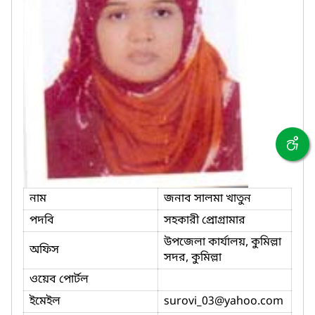
নাম
জনাব সালমা খাতুন
পদবি
সহকারী প্রোগ্রামার
উপজেলা কার্যালয়, কুমিল্লা
অফিস
সদর, কুমিল্লা
ওয়েব পোর্টল
ইমেইল
surovi_03
@yahoo.com