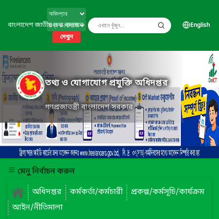
বাংলাদেশ জাতীয় তথ্য বাতায়ন
English
দেখুন
তথ্য ও যোগাযোগ প্রযুক্তি অধিদপ্তর
গণপ্রজাতন্ত্রী বাংলাদেশ সরকার
মেনু নির্বাচন করুন
অধিদপ্তর
কর্মকর্তা/কর্মচারী
প্রকল্প/কর্মসূচি/কার্যক্রম
আইন/নীতিমালা