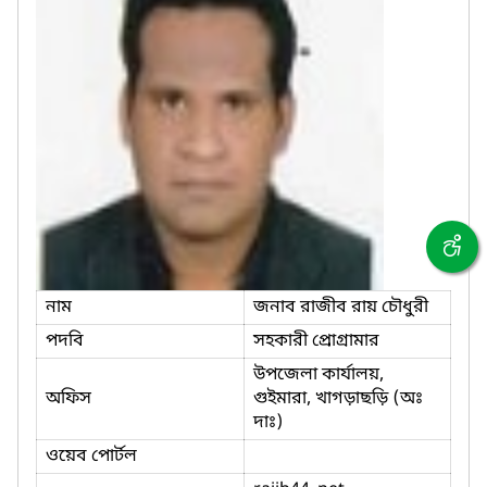
নাম
জনাব রাজীব রায় চৌধুরী
পদবি
সহকারী প্রোগ্রামার
উপজেলা কার্যালয়,
অফিস
গুইমারা, খাগড়াছড়ি (অঃ
দাঃ)
ওয়েব পোর্টল