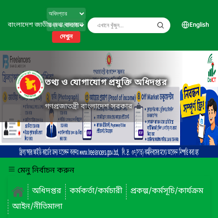
বাংলাদেশ জাতীয় তথ্য বাতায়ন
English
দেখুন
তথ্য ও যোগাযোগ প্রযুক্তি অধিদপ্তর
গণপ্রজাতন্ত্রী বাংলাদেশ সরকার
মেনু নির্বাচন করুন
অধিদপ্তর
কর্মকর্তা/কর্মচারী
প্রকল্প/কর্মসূচি/কার্যক্রম
আইন/নীতিমালা