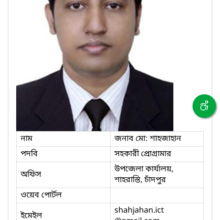
নাম
জনাব মো: শাহজাহান
পদবি
সহকারী প্রোগ্রামার
উপজেলা কার্যালয়,
অফিস
শাহরাস্তি, চাঁদপুর
ওয়েব পোর্টল
shahjahan.ict
ইমেইল