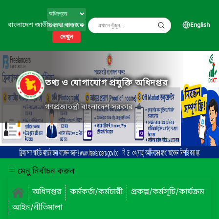
বাংলাদেশ জাতীয় তথ্য বাতায়ন
English
দেখুন
তথ্য ও যোগাযোগ প্রযুক্তি অধিদপ্তর
গণপ্রজাতন্ত্রী বাংলাদেশ সরকার
মেনু নির্বাচন করুন
অধিদপ্তর
কর্মকর্তা/কর্মচারী
প্রকল্প/কর্মসূচি/কার্যক্রম
আইন/নীতিমালা