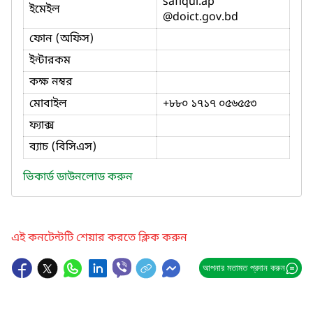
safiqul.ap
ইমেইল
@doict.gov.bd
ফোন (অফিস)
ইন্টারকম
কক্ষ নম্বর
মোবাইল
+৮৮০ ১৭১৭ ০৫৬৫৫৩
ফ্যাক্স
ব্যাচ (বিসিএস)
ভিকার্ড ডাউনলোড করুন
এই কনটেন্টটি শেয়ার করতে ক্লিক করুন
আপনার মতামত প্রদান করুন