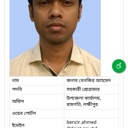
নাম
জনাব বেনজির আহমেদ
পদবি
সহকারী প্রোগ্রামার
উপজেলা কার্যালয়,
অফিস
রামগতি, লক্ষীপুর
ওয়েব পোর্টল
benzir.ahmed
ইমেইল