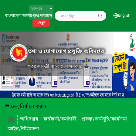
বাংলাদেশ জাতীয় তথ্য বাতায়ন
English
দেখুন
তথ্য ও যোগাযোগ প্রযুক্তি অধিদপ্তর
গণপ্রজাতন্ত্রী বাংলাদেশ সরকার
মেনু নির্বাচন করুন
অধিদপ্তর
কর্মকর্তা/কর্মচারী
প্রকল্প/কর্মসূচি/কার্যক্রম
আইন/নীতিমালা