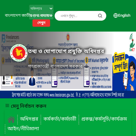
বাংলাদেশ জাতীয় তথ্য বাতায়ন
English
দেখুন
তথ্য ও যোগাযোগ প্রযুক্তি অধিদপ্তর
গণপ্রজাতন্ত্রী বাংলাদেশ সরকার
মেনু নির্বাচন করুন
অধিদপ্তর
কর্মকর্তা/কর্মচারী
প্রকল্প/কর্মসূচি/কার্যক্রম
আইন/নীতিমালা