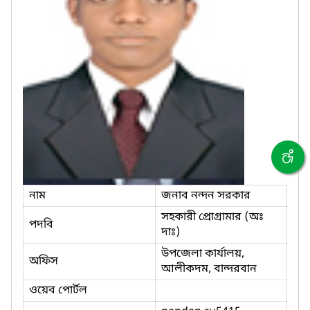
নাম
জনাব নন্দন সরকার
সহকারী প্রোগ্রামার (অঃ
পদবি
দাঃ)
উপজেলা কার্যালয়,
অফিস
আলীকদম, বান্দরবান
ওয়েব পোর্টল