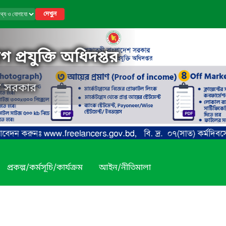
দেখুন
 প্রযুক্তি অধিদপ্তর
েশ সরকার
প্রকল্প/কর্মসূচি/কার্যক্রম
আইন/নীতিমালা