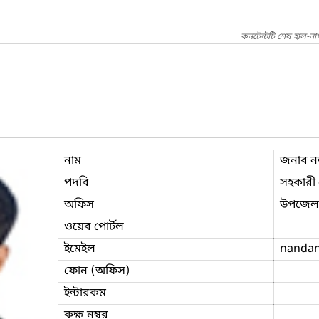
কনটেন্টটি শেষ হাল-ন
নাম
জনাব ন
পদবি
সহকারী প
অফিস
উপজেলা 
ওয়েব পোর্টল
ইমেইল
nandan
ফোন (অফিস)
ইন্টারকম
কক্ষ নম্বর