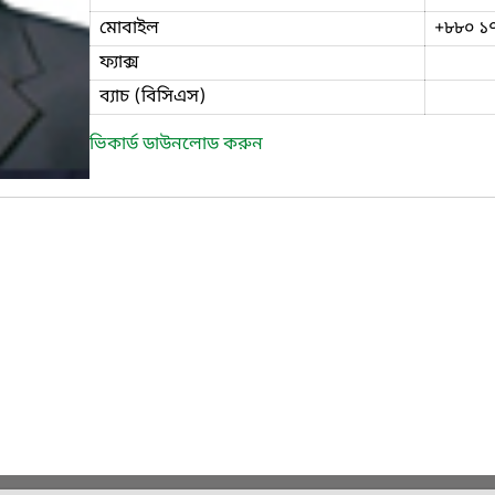
মোবাইল
+৮৮০ ১
ফ্যাক্স
ব্যাচ (বিসিএস)
ভিকার্ড ডাউনলোড করুন