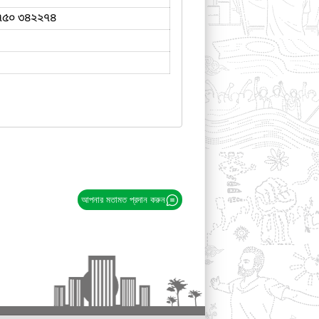
৭৫০ ৩৪২২৭৪
আপনার মতামত প্রদান করুন