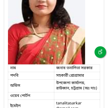
নাম
জনাব তনালিতা সরকার
পদবি
সহকারী প্রোগ্রামার
উপজেলা কার্যালয়,
অফিস
রাউজান, চট্টগ্রাম (অঃ দাঃ)
ওয়েব পোর্টল
tanalitasarkar
ইমেইল