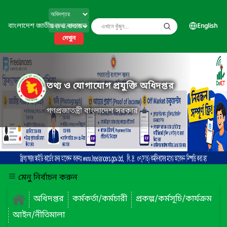
বাংলাদেশ জাতীয় তথ্য বাতায়ন
English
দেখুন
তথ্য ও যোগাযোগ প্রযুক্তি অধিদপ্তর
গণপ্রজাতন্ত্রী বাংলাদেশ সরকার
মেনু নির্বাচন করুন
অধিদপ্তর
কর্মকর্তা/কর্মচারী
প্রকল্প/কর্মসূচি/কার্যক্রম
আইন/নীতিমালা