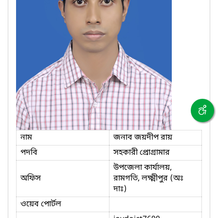
নাম
জনাব জয়দীপ রায়
পদবি
সহকারী প্রোগ্রামার
উপজেলা কার্যালয়,
অফিস
রামগতি, লক্ষ্মীপুর (অঃ
দাঃ)
ওয়েব পোর্টল