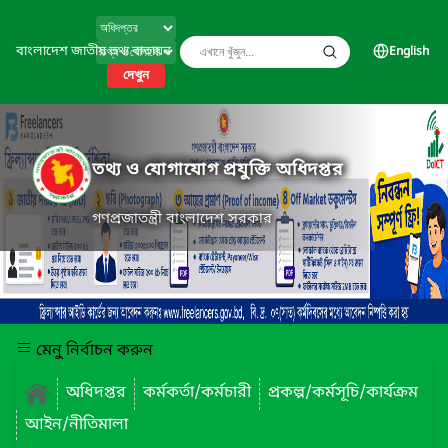
বাংলাদেশ জাতীয় তথ্য বাতায়ন
English
দেখুন
তথ্য ও যোগাযোগ প্রযুক্তি অধিদপ্তর
গণপ্রজাতন্ত্রী বাংলাদেশ সরকার
মেনু নির্বাচন করুন
অধিদপ্তর
কর্মকর্তা/কর্মচারী
প্রকল্প/কর্মসূচি/কার্যক্রম
আইন/নীতিমালা