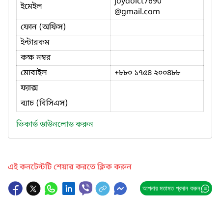
joydoict7690
ইমেইল
@gmail.com
ফোন (অফিস)
ইন্টারকম
কক্ষ নম্বর
মোবাইল
+৮৮০ ১৭৫৪ ২০০৪৮৮
ফ্যাক্স
ব্যাচ (বিসিএস)
ভিকার্ড ডাউনলোড করুন
এই কনটেন্টটি শেয়ার করতে ক্লিক করুন
আপনার মতামত প্রদান করুন