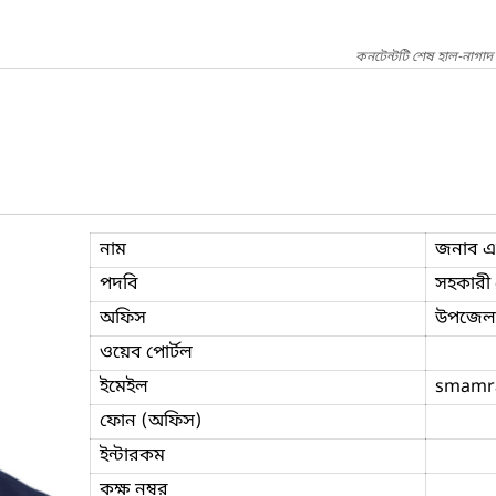
কনটেন্টটি শেষ হাল-নাগা
নাম
জনাব এ
পদবি
সহকারী প
অফিস
উপজেলা ক
ওয়েব পোর্টল
ইমেইল
smamr
ফোন (অফিস)
ইন্টারকম
কক্ষ নম্বর