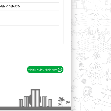
৯২৮ ০০৪৬৩৬
আপনার মতামত প্রদান করুন