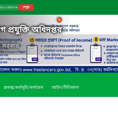
দেখুন
 প্রযুক্তি অধিদপ্তর
েশ সরকার
প্রকল্প/কর্মসূচি/কার্যক্রম
আইন/নীতিমালা