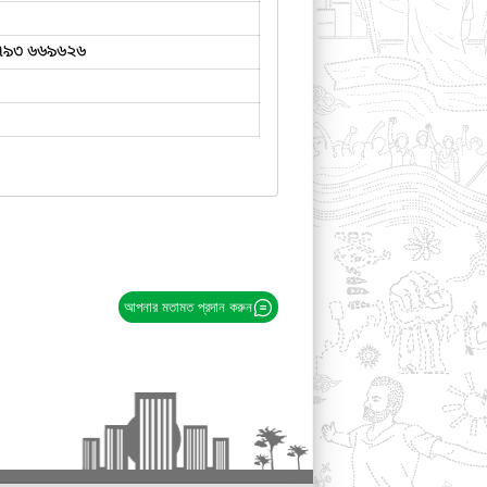
৭৯৩ ৬৬৯৬২৬
আপনার মতামত প্রদান করুন