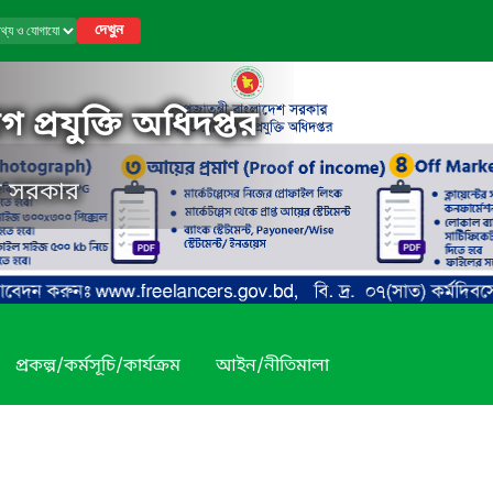
দেখুন
 প্রযুক্তি অধিদপ্তর
েশ সরকার
প্রকল্প/কর্মসূচি/কার্যক্রম
আইন/নীতিমালা