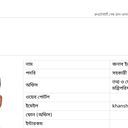
কনটেন্টটি শেষ হাল-নাগ
নাম
জনাব ই
পদবি
সহকারী প
তথ্য ও য
অফিস
মন্ত্রিপ
ওয়েব পোর্টল
ইমেইল
khans
ফোন (অফিস)
ইন্টারকম