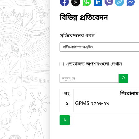
বিভিন্ন প্রতিবেদন
প্রতিবেদনের ধরন
এডভান্সড অপশনগুলো দেখান
নং
শিরোনাম
১
GPMS ২০২৬-২৭
১