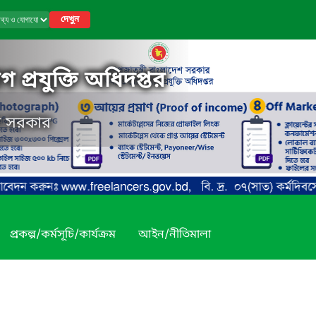
দেখুন
 প্রযুক্তি অধিদপ্তর
েশ সরকার
প্রকল্প/কর্মসূচি/কার্যক্রম
আইন/নীতিমালা