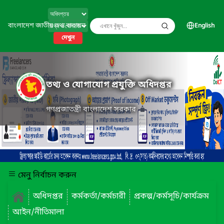
বাংলাদেশ জাতীয় তথ্য বাতায়ন
English
দেখুন
তথ্য ও যোগাযোগ প্রযুক্তি অধিদপ্তর
গণপ্রজাতন্ত্রী বাংলাদেশ সরকার
মেনু নির্বাচন করুন
অধিদপ্তর
কর্মকর্তা/কর্মচারী
প্রকল্প/কর্মসূচি/কার্যক্রম
আইন/নীতিমালা