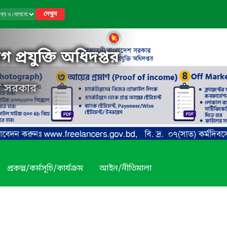
দেখুন
 প্রযুক্তি অধিদপ্তর
েশ সরকার
প্রকল্প/কর্মসূচি/কার্যক্রম
আইন/নীতিমালা