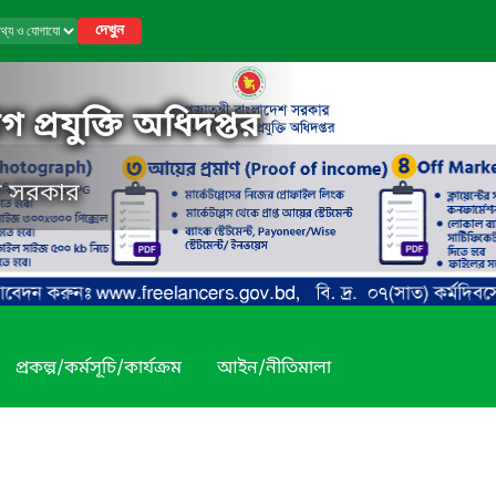
দেখুন
 প্রযুক্তি অধিদপ্তর
েশ সরকার
প্রকল্প/কর্মসূচি/কার্যক্রম
আইন/নীতিমালা