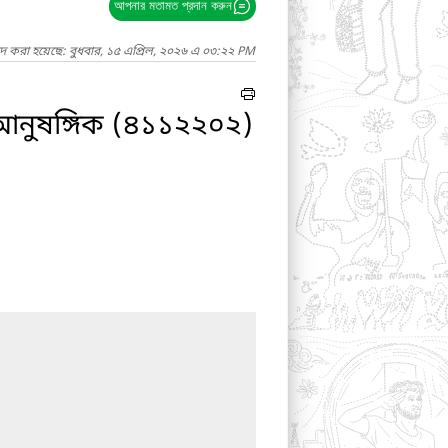
আপনার মতামত প্রদান করুন
াদ করা হয়েছে: বুধবার, ১৫ এপ্রিল, ২০২৬ এ ০৩:২২ PM
 আনুষঙ্গিক (৪১১২২০২)