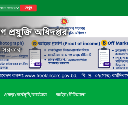
দেখুন
 প্রযুক্তি অধিদপ্তর
েশ সরকার
প্রকল্প/কর্মসূচি/কার্যক্রম
আইন/নীতিমালা