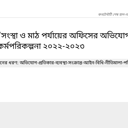
কনটেন্টটি শেষ হাল-ন
র/সংস্থা ও মাঠ পর্যায়ের অফিসের অভিযোগ প
িক কর্মপরিকল্পনা ২০২২-২০২৩
দনের ধরণ: অভিযোগ-প্রতিকার-ব্যবস্থা-সংক্রান্ত-আইন-বিধি-নীতিমালা-পরিপ