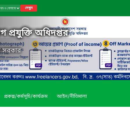
দেখুন
 প্রযুক্তি অধিদপ্তর
েশ সরকার
প্রকল্প/কর্মসূচি/কার্যক্রম
আইন/নীতিমালা