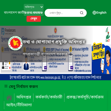
বাংলাদেশ জাতীয় তথ্য বাতায়ন
English
দেখুন
তথ্য ও যোগাযোগ প্রযুক্তি অধিদপ্তর
গণপ্রজাতন্ত্রী বাংলাদেশ সরকার
মেনু নির্বাচন করুন
অধিদপ্তর
কর্মকর্তা/কর্মচারী
প্রকল্প/কর্মসূচি/কার্যক্রম
আইন/নীতিমালা