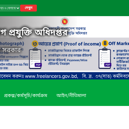
দেখুন
 প্রযুক্তি অধিদপ্তর
েশ সরকার
প্রকল্প/কর্মসূচি/কার্যক্রম
আইন/নীতিমালা