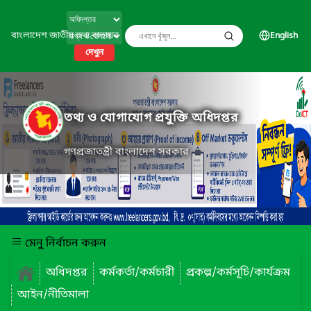
বাংলাদেশ জাতীয় তথ্য বাতায়ন
English
দেখুন
তথ্য ও যোগাযোগ প্রযুক্তি অধিদপ্তর
গণপ্রজাতন্ত্রী বাংলাদেশ সরকার
মেনু নির্বাচন করুন
অধিদপ্তর
কর্মকর্তা/কর্মচারী
প্রকল্প/কর্মসূচি/কার্যক্রম
আইন/নীতিমালা