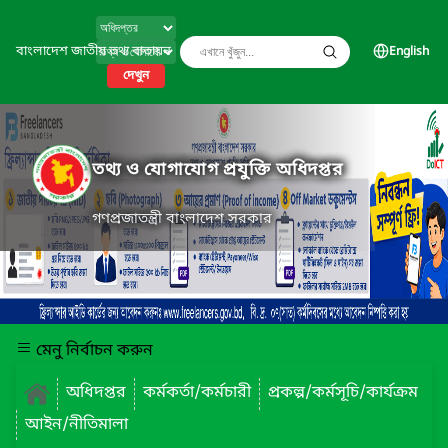
বাংলাদেশ জাতীয় তথ্য বাতায়ন
English
দেখুন
তথ্য ও যোগাযোগ প্রযুক্তি অধিদপ্তর
গণপ্রজাতন্ত্রী বাংলাদেশ সরকার
মেনু নির্বাচন করুন
অধিদপ্তর
কর্মকর্তা/কর্মচারী
প্রকল্প/কর্মসূচি/কার্যক্রম
আইন/নীতিমালা