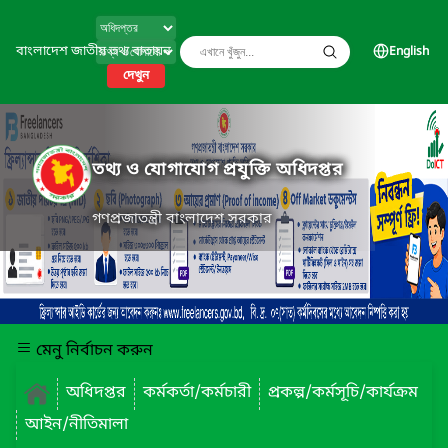
বাংলাদেশ জাতীয় তথ্য বাতায়ন
English
দেখুন
তথ্য ও যোগাযোগ প্রযুক্তি অধিদপ্তর
গণপ্রজাতন্ত্রী বাংলাদেশ সরকার
মেনু নির্বাচন করুন
অধিদপ্তর
কর্মকর্তা/কর্মচারী
প্রকল্প/কর্মসূচি/কার্যক্রম
আইন/নীতিমালা