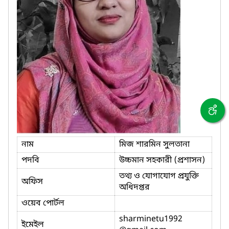
নাম
মিজ শারমিন সুলতানা
পদবি
উচ্চমান সহকারী (প্রশাসন)
তথ্য ও যোগাযোগ প্রযুক্তি
অফিস
অধিদপ্তর
ওয়েব পোর্টল
sharminetu1992
ইমেইল