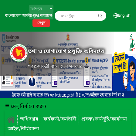
বাংলাদেশ জাতীয় তথ্য বাতায়ন
English
দেখুন
তথ্য ও যোগাযোগ প্রযুক্তি অধিদপ্তর
গণপ্রজাতন্ত্রী বাংলাদেশ সরকার
মেনু নির্বাচন করুন
অধিদপ্তর
কর্মকর্তা/কর্মচারী
প্রকল্প/কর্মসূচি/কার্যক্রম
আইন/নীতিমালা