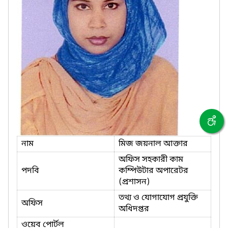
নাম
মিজ জয়নাল আক্তার
অফিস সহকারী কাম
পদবি
কম্পিউটার অপারেটর
(প্রশাসন)
তথ্য ও যোগাযোগ প্রযুক্তি
অফিস
অধিদপ্তর
ওয়েব পোর্টল