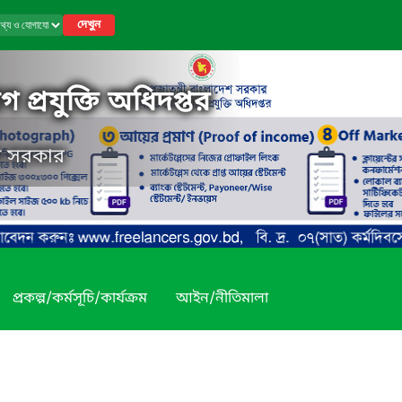
দেখুন
 প্রযুক্তি অধিদপ্তর
েশ সরকার
প্রকল্প/কর্মসূচি/কার্যক্রম
আইন/নীতিমালা