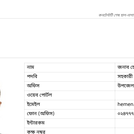
কনটেন্টটি শেষ হাল-নাগ
নাম
জনাব হেম
পদবি
সহকারী প
অফিস
উপজেলা 
ওয়েব পোর্টল
ইমেইল
hemen.
ফোন (অফিস)
০২৪৭৭৭
ইন্টারকম
কক্ষ নম্বর