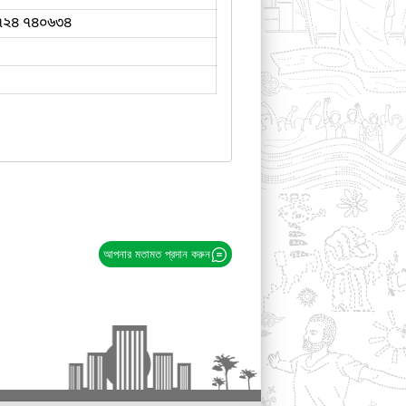
৭২৪ ৭৪০৬৩৪
আপনার মতামত প্রদান করুন