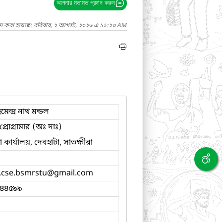
আপনার মতামত প্রদান করুন
াদ করা হয়েছে: রবিবার, ২ আগস্ট, ২০২৬ এ ১১:২৩ AM
েন্দ্র নাথ মন্ডল
্রোগ্রামার (অঃ দাঃ)
কার্যালয়, দেবহাটা, সাতক্ষীরা
cse.bsmrstu
@gmail.com
৪৪৫৯৯