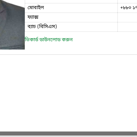
মোবাইল
+৮৮০ ১
ফ্যাক্স
ব্যাচ (বিসিএস)
ভিকার্ড ডাউনলোড করুন