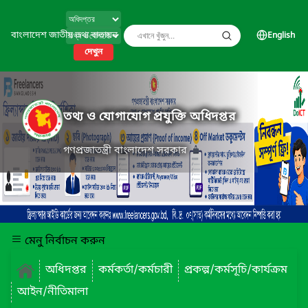
বাংলাদেশ জাতীয় তথ্য বাতায়ন
English
দেখুন
তথ্য ও যোগাযোগ প্রযুক্তি অধিদপ্তর
গণপ্রজাতন্ত্রী বাংলাদেশ সরকার
মেনু নির্বাচন করুন
অধিদপ্তর
কর্মকর্তা/কর্মচারী
প্রকল্প/কর্মসূচি/কার্যক্রম
আইন/নীতিমালা