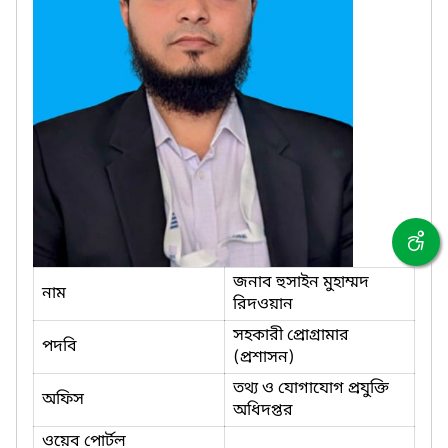
জনাব হুসাইন মুহাম্মদ
নাম
রিদওয়ান
সহকারী প্রোগ্রামার
পদবি
(প্রশাসন)
তথ্য ও যোগাযোগ প্রযুক্তি
অফিস
অধিদপ্তর
ওয়েব পোর্টল