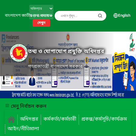
বাংলাদেশ জাতীয় তথ্য বাতায়ন
English
দেখুন
তথ্য ও যোগাযোগ প্রযুক্তি অধিদপ্তর
গণপ্রজাতন্ত্রী বাংলাদেশ সরকার
মেনু নির্বাচন করুন
অধিদপ্তর
কর্মকর্তা/কর্মচারী
প্রকল্প/কর্মসূচি/কার্যক্রম
আইন/নীতিমালা