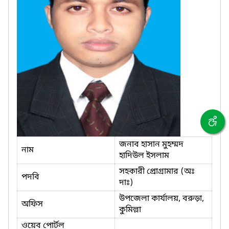
জনাব হাসান মুহম্মদ
নাম
হাদিউল ইসলাম
সহকারী প্রোগ্রামার (অঃ
পদবি
দাঃ)
উপজেলা কার্যালয়, বরুড়া,
অফিস
কুমিল্লা
ওয়েব পোর্টল