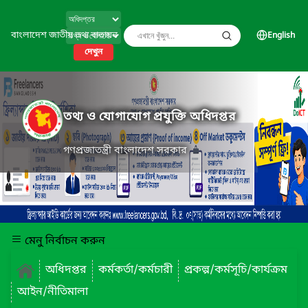
বাংলাদেশ জাতীয় তথ্য বাতায়ন
English
দেখুন
তথ্য ও যোগাযোগ প্রযুক্তি অধিদপ্তর
গণপ্রজাতন্ত্রী বাংলাদেশ সরকার
মেনু নির্বাচন করুন
অধিদপ্তর
কর্মকর্তা/কর্মচারী
প্রকল্প/কর্মসূচি/কার্যক্রম
আইন/নীতিমালা