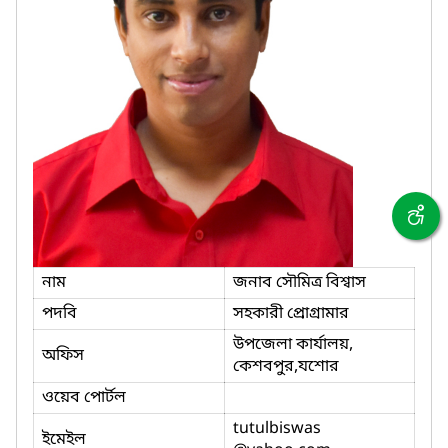
নাম
জনাব সৌমিত্র বিশ্বাস
পদবি
সহকারী প্রোগ্রামার
উপজেলা কার্যালয়,
অফিস
কেশবপুর,যশোর
ওয়েব পোর্টল
tutulbiswas
ইমেইল