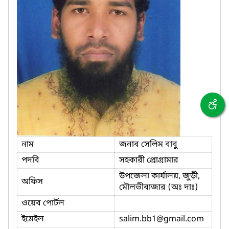
নাম
জনাব সেলিম বাবু
পদবি
সহকারী প্রোগ্রামার
উপজেলা কার্যালয়, জুড়ী,
অফিস
মৌলভীবাজার (অঃ দাঃ)
ওয়েব পোর্টল
ইমেইল
salim.bb1
@gmail.com