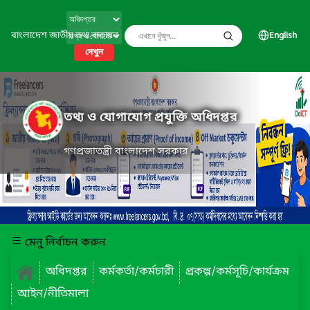
বাংলাদেশ জাতীয় তথ্য বাতায়ন
English
দেখুন
তথ্য ও যোগাযোগ প্রযুক্তি অধিদপ্তর
গণপ্রজাতন্ত্রী বাংলাদেশ সরকার
মেনু নির্বাচন করুন
অধিদপ্তর
কর্মকর্তা/কর্মচারী
প্রকল্প/কর্মসূচি/কার্যক্রম
আইন/নীতিমালা