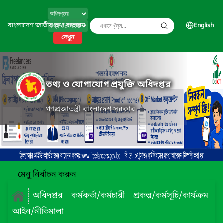
বাংলাদেশ জাতীয় তথ্য বাতায়ন
English
দেখুন
তথ্য ও যোগাযোগ প্রযুক্তি অধিদপ্তর
গণপ্রজাতন্ত্রী বাংলাদেশ সরকার
মেনু নির্বাচন করুন
অধিদপ্তর
কর্মকর্তা/কর্মচারী
প্রকল্প/কর্মসূচি/কার্যক্রম
আইন/নীতিমালা