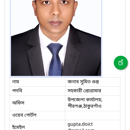
নাম
জনাব সুমিত গুপ্ত
পদবি
সহকারী প্রোগ্রামার
উপজেলা কার্যালয়,
অফিস
পীরগঞ্জ,ঠাকুরগাঁও
ওয়েব পোর্টল
gupta.doict
ইমেইল