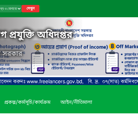
দেখুন
 প্রযুক্তি অধিদপ্তর
েশ সরকার
প্রকল্প/কর্মসূচি/কার্যক্রম
আইন/নীতিমালা