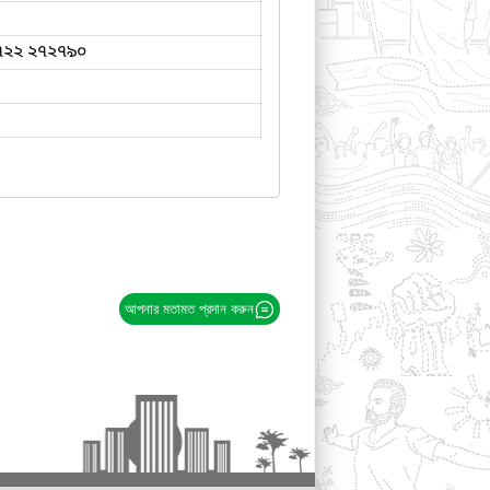
৭২২ ২৭২৭৯০
আপনার মতামত প্রদান করুন