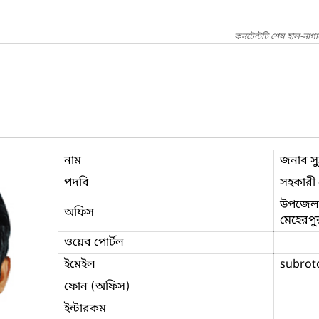
কনটেন্টটি শেষ হাল-নাগ
নাম
জনাব সুব
পদবি
সহকারী প
উপজেলা 
অফিস
মেহেরপু
ওয়েব পোর্টল
ইমেইল
subrot
ফোন (অফিস)
ইন্টারকম