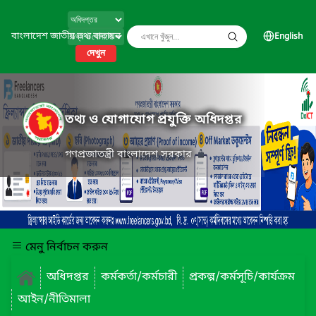
বাংলাদেশ জাতীয় তথ্য বাতায়ন
English
দেখুন
তথ্য ও যোগাযোগ প্রযুক্তি অধিদপ্তর
গণপ্রজাতন্ত্রী বাংলাদেশ সরকার
মেনু নির্বাচন করুন
অধিদপ্তর
কর্মকর্তা/কর্মচারী
প্রকল্প/কর্মসূচি/কার্যক্রম
আইন/নীতিমালা