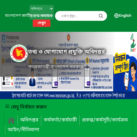
বাংলাদেশ জাতীয় তথ্য বাতায়ন
English
দেখুন
তথ্য ও যোগাযোগ প্রযুক্তি অধিদপ্তর
গণপ্রজাতন্ত্রী বাংলাদেশ সরকার
মেনু নির্বাচন করুন
অধিদপ্তর
কর্মকর্তা/কর্মচারী
প্রকল্প/কর্মসূচি/কার্যক্রম
আইন/নীতিমালা