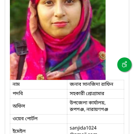
নাম
জনাব সানজিদা রাফিন
পদবি
সহকারী প্রোগ্রামার
উপজেলা কার্যালয়,
অফিস
রূপগঞ্জ, নারায়ণগঞ্জ
ওয়েব পোর্টল
sanjida1024
ইমেইল