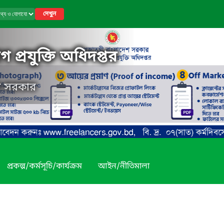
দেখুন
 প্রযুক্তি অধিদপ্তর
েশ সরকার
প্রকল্প/কর্মসূচি/কার্যক্রম
আইন/নীতিমালা