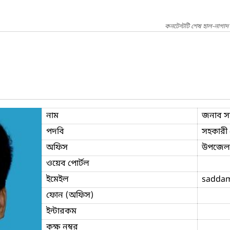
কনটেন্টটি শেষ হাল-নাগা
নাম
জনাব সা
পদবি
সহকারী প
অফিস
উপজেলা ক
ওয়েব পোর্টল
ইমেইল
saddam
ফোন (অফিস)
ইন্টারকম
কক্ষ নম্বর