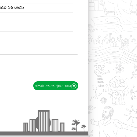
৭৫০ ২৬১৬৩৯
আপনার মতামত প্রদান করুন