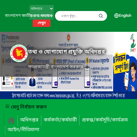
বাংলাদেশ জাতীয় তথ্য বাতায়ন
English
দেখুন
তথ্য ও যোগাযোগ প্রযুক্তি অধিদপ্তর
গণপ্রজাতন্ত্রী বাংলাদেশ সরকার
মেনু নির্বাচন করুন
অধিদপ্তর
কর্মকর্তা/কর্মচারী
প্রকল্প/কর্মসূচি/কার্যক্রম
আইন/নীতিমালা