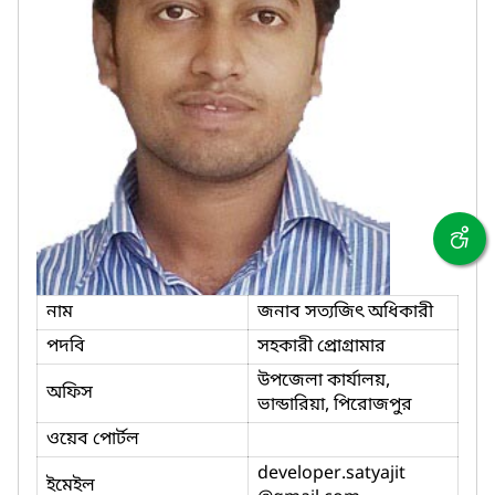
নাম
জনাব সত্যজিৎ অধিকারী
পদবি
সহকারী প্রোগ্রামার
উপজেলা কার্যালয়,
অফিস
ভান্ডারিয়া, পিরোজপুর
ওয়েব পোর্টল
developer.satyajit
ইমেইল