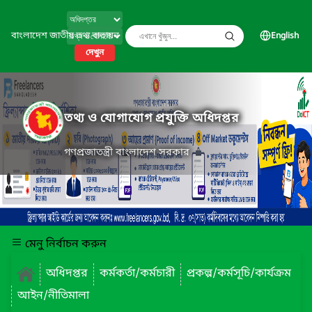
বাংলাদেশ জাতীয় তথ্য বাতায়ন
English
দেখুন
তথ্য ও যোগাযোগ প্রযুক্তি অধিদপ্তর
গণপ্রজাতন্ত্রী বাংলাদেশ সরকার
মেনু নির্বাচন করুন
অধিদপ্তর
কর্মকর্তা/কর্মচারী
প্রকল্প/কর্মসূচি/কার্যক্রম
আইন/নীতিমালা