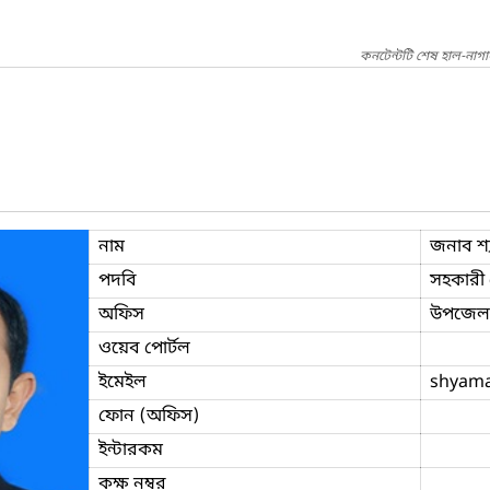
কনটেন্টটি শেষ হাল-নাগ
নাম
জনাব শ্য
পদবি
সহকারী প
অফিস
উপজেলা 
ওয়েব পোর্টল
ইমেইল
shyama
ফোন (অফিস)
ইন্টারকম
কক্ষ নম্বর