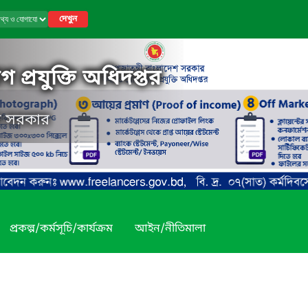
দেখুন
 প্রযুক্তি অধিদপ্তর
েশ সরকার
প্রকল্প/কর্মসূচি/কার্যক্রম
আইন/নীতিমালা