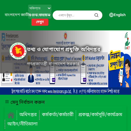
বাংলাদেশ জাতীয় তথ্য বাতায়ন
English
দেখুন
তথ্য ও যোগাযোগ প্রযুক্তি অধিদপ্তর
গণপ্রজাতন্ত্রী বাংলাদেশ সরকার
মেনু নির্বাচন করুন
অধিদপ্তর
কর্মকর্তা/কর্মচারী
প্রকল্প/কর্মসূচি/কার্যক্রম
আইন/নীতিমালা