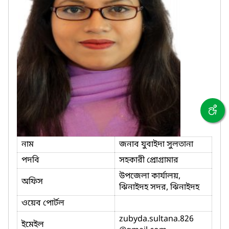
নাম
জনাব যুবাইদা সুলতানা
পদবি
সহকারী প্রোগ্রামার
উপজেলা কার্যালয়,
অফিস
ঝিনাইদহ সদর, ঝিনাইদহ
ওয়েব পোর্টল
zubyda.sultana.826
ইমেইল