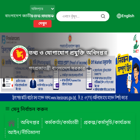
বাংলাদেশ জাতীয় তথ্য বাতায়ন
English
দেখুন
তথ্য ও যোগাযোগ প্রযুক্তি অধিদপ্তর
গণপ্রজাতন্ত্রী বাংলাদেশ সরকার
মেনু নির্বাচন করুন
অধিদপ্তর
কর্মকর্তা/কর্মচারী
প্রকল্প/কর্মসূচি/কার্যক্রম
আইন/নীতিমালা