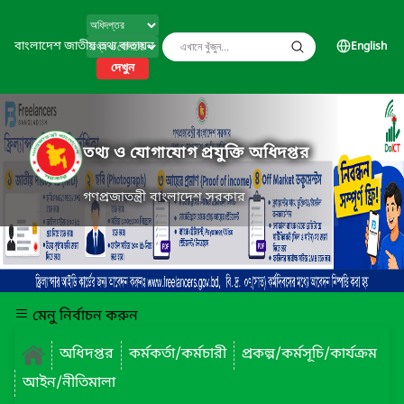
বাংলাদেশ জাতীয় তথ্য বাতায়ন
English
দেখুন
তথ্য ও যোগাযোগ প্রযুক্তি অধিদপ্তর
গণপ্রজাতন্ত্রী বাংলাদেশ সরকার
মেনু নির্বাচন করুন
অধিদপ্তর
কর্মকর্তা/কর্মচারী
প্রকল্প/কর্মসূচি/কার্যক্রম
আইন/নীতিমালা