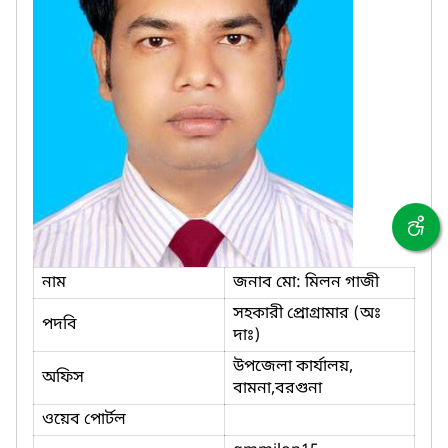
নাম
জনাব মো: মিলন গাজী
সহকারী প্রোগ্রামার (অঃ
পদবি
দাঃ)
উপজেলা কার্যালয়,
অফিস
বামনা,বরগুনা
ওয়েব পোর্টল