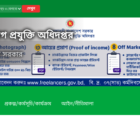
দেখুন
 প্রযুক্তি অধিদপ্তর
েশ সরকার
প্রকল্প/কর্মসূচি/কার্যক্রম
আইন/নীতিমালা