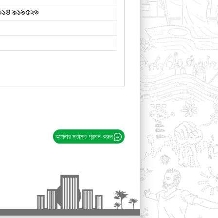
৯১৪ ৯১৯৫২৬
আপনার মতামত প্রদান করুন