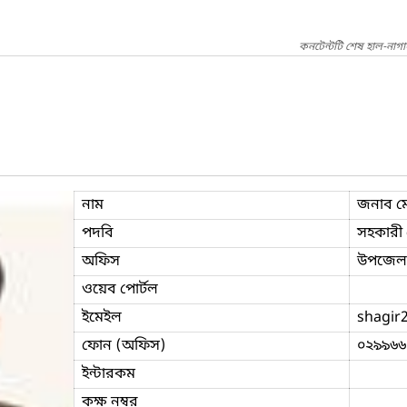
কনটেন্টটি শেষ হাল-নাগ
নাম
জনাব মোহ
পদবি
সহকারী প
অফিস
উপজেলা 
ওয়েব পোর্টল
ইমেইল
shagir
ফোন (অফিস)
০২৯৯৬৬
ইন্টারকম
কক্ষ নম্বর