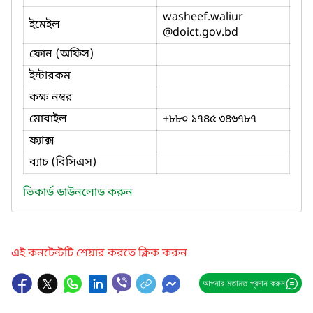
washeef.waliur
ইমেইল
@doict.gov.bd
ফোন (অফিস)
ইন্টারকম
কক্ষ নম্বর
মোবাইল
+৮৮০ ১৭৪৫ ৩৪৬৭৮৭
ফ্যাক্স
ব্যাচ (বিসিএস)
ভিকার্ড ডাউনলোড করুন
এই কনটেন্টটি শেয়ার করতে ক্লিক করুন
আপনার মতামত প্রদান করুন