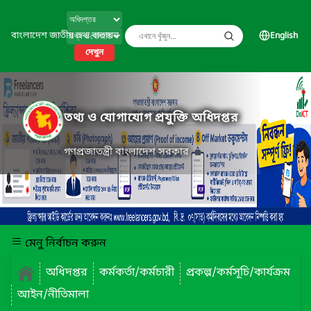
বাংলাদেশ জাতীয় তথ্য বাতায়ন
English
দেখুন
তথ্য ও যোগাযোগ প্রযুক্তি অধিদপ্তর
গণপ্রজাতন্ত্রী বাংলাদেশ সরকার
মেনু নির্বাচন করুন
অধিদপ্তর
কর্মকর্তা/কর্মচারী
প্রকল্প/কর্মসূচি/কার্যক্রম
আইন/নীতিমালা