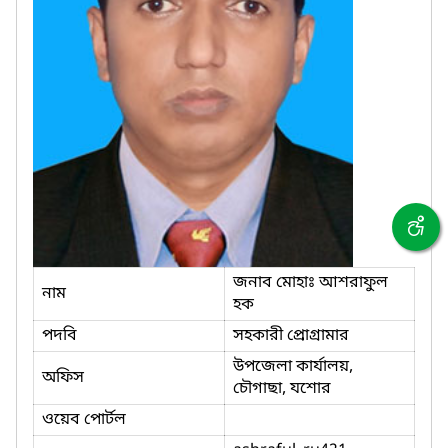
জনাব মোহাঃ আশরাফুল
নাম
হক
পদবি
সহকারী প্রোগ্রামার
উপজেলা কার্যালয়,
অফিস
চৌগাছা, যশোর
ওয়েব পোর্টল