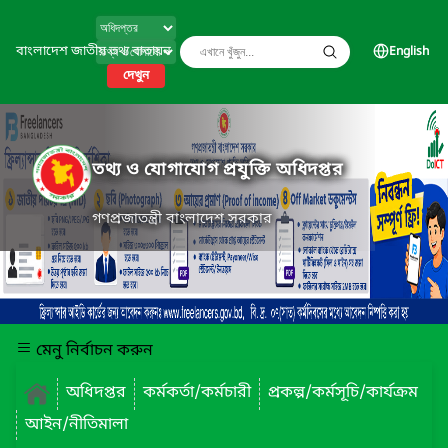
বাংলাদেশ জাতীয় তথ্য বাতায়ন
English
দেখুন
তথ্য ও যোগাযোগ প্রযুক্তি অধিদপ্তর
গণপ্রজাতন্ত্রী বাংলাদেশ সরকার
মেনু নির্বাচন করুন
অধিদপ্তর
কর্মকর্তা/কর্মচারী
প্রকল্প/কর্মসূচি/কার্যক্রম
আইন/নীতিমালা