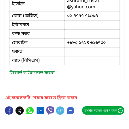
ashraful_ru421
ইমেইল
@yahoo.com
ফোন (অফিস)
০২ ৪৭৭৭ ৭১৫৮৪
ইন্টারকম
কক্ষ নম্বর
মোবাইল
+৮৮০ ১৭২৪ ৬৬৬৭৩০
ফ্যাক্স
ব্যাচ (বিসিএস)
ভিকার্ড ডাউনলোড করুন
এই কনটেন্টটি শেয়ার করতে ক্লিক করুন
আপনার মতামত প্রদান করুন