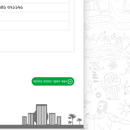
৭৪১ ৩২১১৬১
আপনার মতামত প্রদান করুন