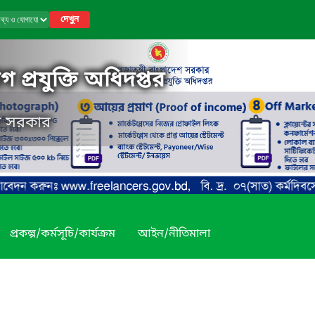
দেখুন
 প্রযুক্তি অধিদপ্তর
েশ সরকার
প্রকল্প/কর্মসূচি/কার্যক্রম
আইন/নীতিমালা