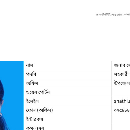
কনটেন্টটি শেষ হাল-নাগ
নাম
জনাব মো
পদবি
সহকারী প
অফিস
উপজেলা 
ওয়েব পোর্টল
ইমেইল
shathi.
ফোন (অফিস)
০২৫৮৮৮
ইন্টারকম
কক্ষ নম্বর