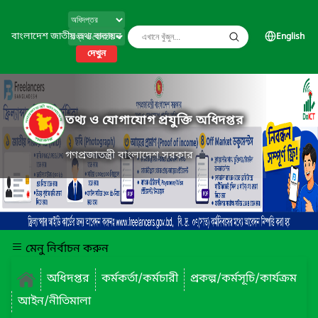
বাংলাদেশ জাতীয় তথ্য বাতায়ন
English
দেখুন
তথ্য ও যোগাযোগ প্রযুক্তি অধিদপ্তর
গণপ্রজাতন্ত্রী বাংলাদেশ সরকার
মেনু নির্বাচন করুন
অধিদপ্তর
কর্মকর্তা/কর্মচারী
প্রকল্প/কর্মসূচি/কার্যক্রম
আইন/নীতিমালা