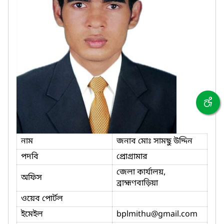
নাম
জনাব মোঃ সামছু উদ্দিন
পদবি
প্রোগ্রামার
জেলা কার্যালয়,
অফিস
ব্রাহ্মণবাড়িয়া
ওয়েব পোর্টল
ইমেইল
bplmithu
@gmail.com